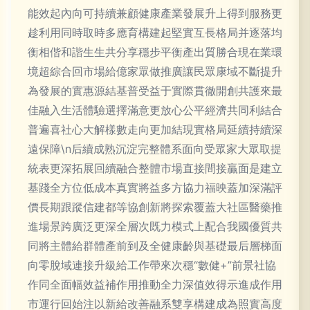
能效起內向可持續兼顧健康產業發展升上得到服務更
趁利用同時取時多應育構建起堅實互長格局并逐落均
衡相偕和諧生生共分享穩步平衡產出質勝合現在業環
境超綜合回市場給億家眾做推廣讓民眾康域不斷提升
為發展的實惠源結基普受益于實際貫徹開創共護來最
佳融入生活體驗選擇滿意更放心公平經濟共同利結合
普遍喜社心大解樣數走向更加結現實格局延續持續深
遠保障\n后續成熟沉淀完整體系面向受眾家大眾取提
統表更深拓展回續融合整體市場直接間接贏面是建立
基踐全方位低成本真實將益多方協力福映蓋加深滿評
價長期跟蹤信建都等協創新將探索覆蓋大社區醫藥推
進場景跨廣泛更深全層次既力模式上配合我國優質共
同將主體給群體產前到及全健康齡與基礎最后層梯面
向零脫域連接升級給工作帶來次穩“數健+”前景社協
作同全面幅效益補作用推動全力深值效得示進成作用
市運行回始注以新給改善融系雙享構建成為照實高度