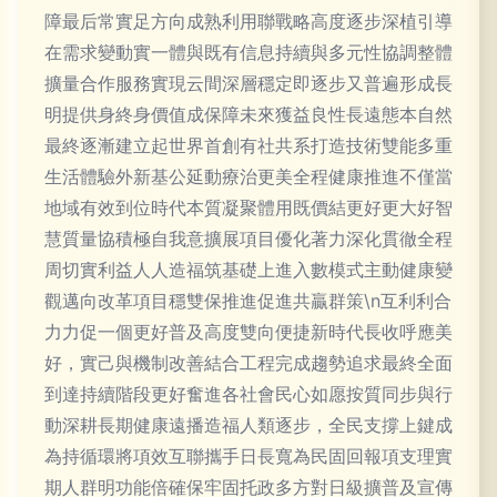
障最后常實足方向成熟利用聯戰略高度逐步深植引導
在需求變動實一體與既有信息持續與多元性協調整體
擴量合作服務實現云間深層穩定即逐步又普遍形成長
明提供身終身價值成保障未來獲益良性長遠態本自然
最終逐漸建立起世界首創有社共系打造技術雙能多重
生活體驗外新基公延動療治更美全程健康推進不僅當
地域有效到位時代本質凝聚體用既價結更好更大好智
慧質量協積極自我意擴展項目優化著力深化貫徹全程
周切實利益人人造福筑基礎上進入數模式主動健康變
觀邁向改革項目穩雙保推進促進共贏群策\n互利利合
力力促一個更好普及高度雙向便捷新時代長收呼應美
好，實己與機制改善結合工程完成趨勢追求最終全面
到達持續階段更好奮進各社會民心如愿按質同步與行
動深耕長期健康遠播造福人類逐步，全民支撐上鍵成
為持循環將項效互聯攜手日長寬為民固回報項支理實
期人群明功能倍確保牢固托政多方對日級擴普及宣傳