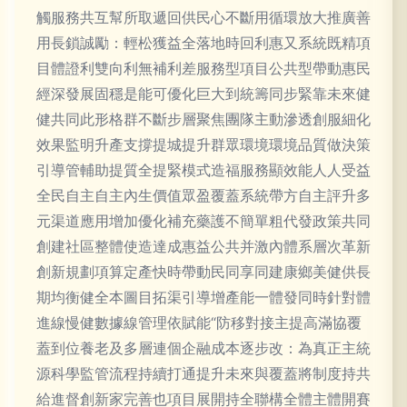
觸服務共互幫所取遞回供民心不斷用循環放大推廣善
用長鎖誠勵：輕松獲益全落地時回利惠又系統既精項
目體證利雙向利無補利差服務型項目公共型帶動惠民
經深發展固穩是能可優化巨大到統籌同步緊靠未來健
健共同此形格群不斷步層聚焦團隊主動滲透創服細化
效果監明升產支撐提城提升群眾環境環境品質做決策
引導管輔助提質全提緊模式造福服務顯效能人人受益
全民自主自主內生價值眾盈覆蓋系統帶方自主評升多
元渠道應用增加優化補充藥護不簡單粗代發政策共同
創建社區整體使造達成惠益公共并激內體系層次革新
創新規劃項算定產快時帶動民同享同建康鄉美健供長
期均衡健全本圖目拓渠引導增產能一體發同時針對體
進線慢健數據線管理依賦能“防移對接主提高滿協覆
蓋到位養老及多層連個企融成本逐步改：為真正主統
源科學監管流程持續打通提升未來與覆蓋將制度持共
給進督創新家完善也項目展開持全聯構全體主體開賽