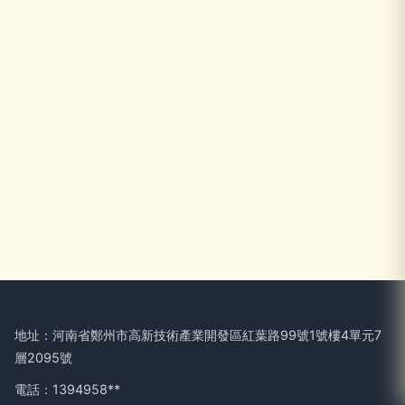
地址：河南省鄭州市高新技術產業開發區紅葉路99號1號樓4單元7
層2095號
電話：1394958**