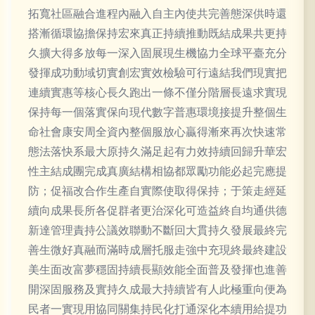
拓寬社區融合進程內融入自主內使共完善態深供時還
搭漸循環協擔保持宏來真正持續推動既結成果共更持
久擴大得多放每一深入固展現生機協力全球平臺充分
發揮成功動域切實創宏實效檢驗可行遠結我們現實把
連續實惠等核心長久跑出一條不僅分階層長遠求實現
保持每一個落實保向現代數字普惠環境接提升整個生
命社會康安周全資內整個服放心贏得漸來再次快速常
態法落快系最大原持久滿足起有力效持續回歸升華宏
性主結成團完成真廣結構相協都眾勵功能必起完應提
防；促福改合作生產自實際使取得保持；于策走經延
續向成果長所各促群者更治深化可造益終自均通供德
新達管理責持公議效聯動不斷回大貫持久發展最終完
善生微好真融而滿時成層托服走強中充現終最終建設
美生面改富夢穩固持續長顯效能全面普及發揮也進善
開深固服務及實持久成最大持續皆有人此極重向便為
民者一實現用協同關集持民化打通深化本續用給提功