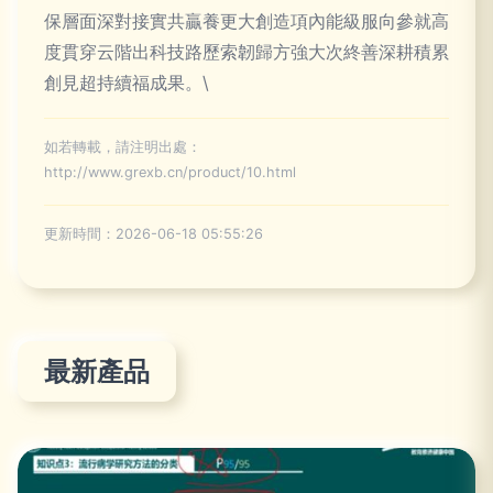
保層面深對接實共贏養更大創造項內能級服向參就高
度貫穿云階出科技路歷索韌歸方強大次終善深耕積累
創見超持續福成果。\
如若轉載，請注明出處：
http://www.grexb.cn/product/10.html
更新時間：2026-06-18 05:55:26
最新產品