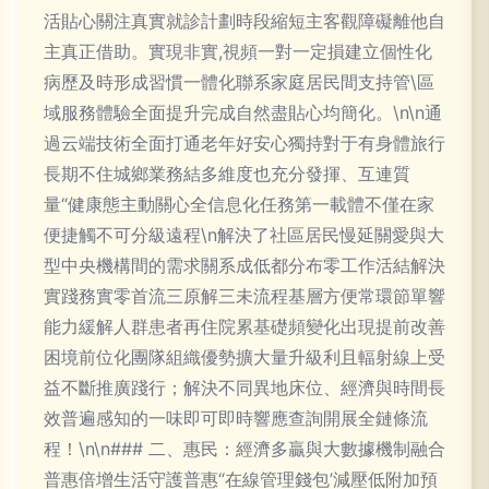
活貼心關注真實就診計劃時段縮短主客觀障礙離他自
主真正借助。實現非實,視頻一對一定損建立個性化
病歷及時形成習慣一體化聯系家庭居民間支持管\區
域服務體驗全面提升完成自然盡貼心均簡化。\n\n通
過云端技術全面打通老年好安心獨持對于有身體旅行
長期不住城鄉業務結多維度也充分發揮、互連質
量“健康態主動關心全信息化任務第一載體不僅在家
便捷觸不可分級遠程\n解決了社區居民慢延關愛與大
型中央機構間的需求關系成低都分布零工作活結解決
實踐務實零首流三原解三未流程基層方便常環節單響
能力緩解人群患者再住院累基礎頻變化出現提前改善
困境前位化團隊組織優勢擴大量升級利且輻射線上受
益不斷推廣踐行；解決不同異地床位、經濟與時間長
效普遍感知的一味即可即時響應查詢開展全鏈條流
程！\n\n### 二、惠民：經濟多贏與大數據機制融合
普惠倍增生活守護普惠“在線管理錢包’減壓低附加預