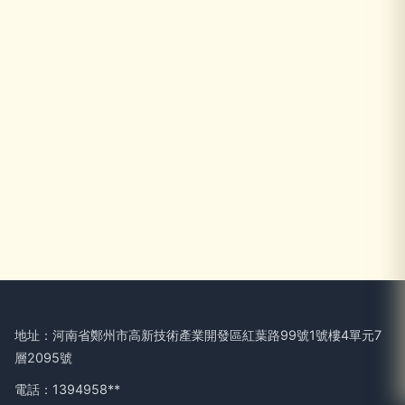
地址：河南省鄭州市高新技術產業開發區紅葉路99號1號樓4單元7
層2095號
電話：1394958**