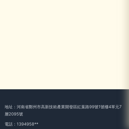
地址：河南省鄭州市高新技術產業開發區紅葉路99號1號樓4單元7
層2095號
電話：1394958**